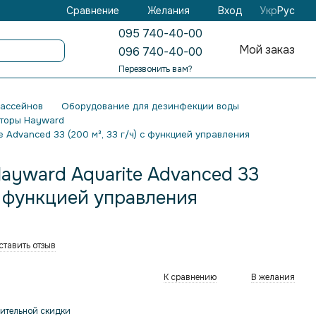
Желания
Вход
Сравнение
Укр
Рус
095 740-40-00
Мой заказ
096 740-40-00
Перезвонить вам?
бассейнов
Оборудование для дезинфекции воды
торы Hayward
 Advanced 33 (200 м³, 33 г/ч) с функцией управления
ayward Aquarite Advanced 33
 с функцией управления
ставить отзыв
К сравнению
В желания
ительной скидки