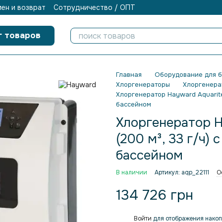
ен и возврат
Сотрудничество / ОПТ
г товаров
Главная
Оборудование для 
Хлоргенераторы
Хлоргенера
Хлоргенератор Hayward Aquarite
бассейном
Хлоргенератор H
(200 м³, 33 г/ч)
бассейном
В наличии
Артикул: aqp_22111
О
134 726 грн
Войти
для отображения накоп
%