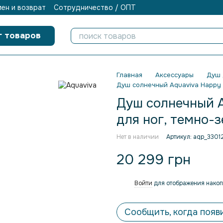
ен и возврат
Сотрудничество / ОПТ
г товаров
Главная
Аксессуары
Душ 
Душ солнечный Aquaviva Happy O
Душ солнечный A
для ног, темно-з
Нет в наличии
Артикул: aqp_3301
20 299 грн
Войти
для отображения накоп
%
Сообщить, когда появ