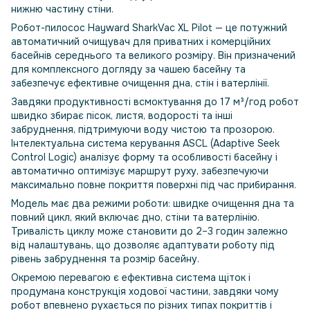
нижню частину стіни.
Робот-пилосос Hayward SharkVac XL Pilot — це потужний
автоматичний очищувач для приватних і комерційних
басейнів середнього та великого розміру. Він призначений
для комплексного догляду за чашею басейну та
забезпечує ефективне очищення дна, стін і ватерлінії.
Завдяки продуктивності всмоктування до 17 м³/год робот
швидко збирає пісок, листя, водорості та інші
забруднення, підтримуючи воду чистою та прозорою.
Інтелектуальна система керування ASCL (Adaptive Seek
Control Logic) аналізує форму та особливості басейну і
автоматично оптимізує маршрут руху, забезпечуючи
максимально повне покриття поверхні під час прибирання.
Модель має два режими роботи: швидке очищення дна та
повний цикл, який включає дно, стіни та ватерлінію.
Тривалість циклу може становити до 2–3 годин залежно
від налаштувань, що дозволяє адаптувати роботу під
рівень забруднення та розмір басейну.
Окремою перевагою є ефективна система щіток і
продумана конструкція ходової частини, завдяки чому
робот впевнено рухається по різних типах покриттів і