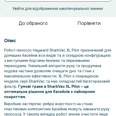
Увійти
для відображення накопичувальної знижки
%
До обраного
Порівняти
Опис
Робот-пилосос Hayward SharkVac XL Pilot призначений для
домашніх басейнів всіх видів та зі складною конфігурацією:
з виступними бортами безпеки та переливними
переходами. Унікальний алгоритм руху та продумана
ходова частина дозволяє очищати дно та стіни з
максимальною ефективністю. XL Pilot є покращеною
моделю серії SharkVac та має складчастий багаторазовий
фільтр.
Гумові траки в SharkVac XL Pilot – це
оптимальне рішення для басейнів з лайнерним
покриттям.
Виробник застерігає: ребра жорсткості на стінах
пластикових композитних басейнів можуть заважати руху
пилососа. У такому випадку робот зможе очистити лише