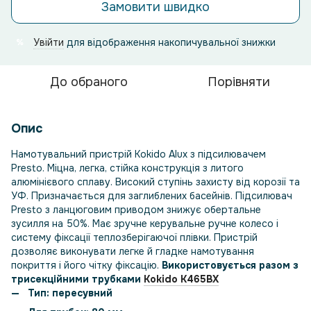
Замовити швидко
Увійти
для відображення накопичувальної знижки
%
До обраного
Порівняти
Опис
Намотувальний пристрій Kokido Alux з підсилювачем
Presto. Міцна, легка, стійка конструкція з литого
алюмінієвого сплаву. Високий ступінь захисту від корозії та
УФ. Призначається для заглиблених басейнів. Підсилювач
Presto з ланцюговим приводом знижує обертальне
зусилля на 50%. Має зручне керувальне ручне колесо і
систему фіксації теплозберігаючої плівки. Пристрій
дозволяє виконувати легке й гладке намотування
покриття і його чітку фіксацію.
Використовується разом з
трисекційними трубками
Kokido K465BX
Тип: пересувний