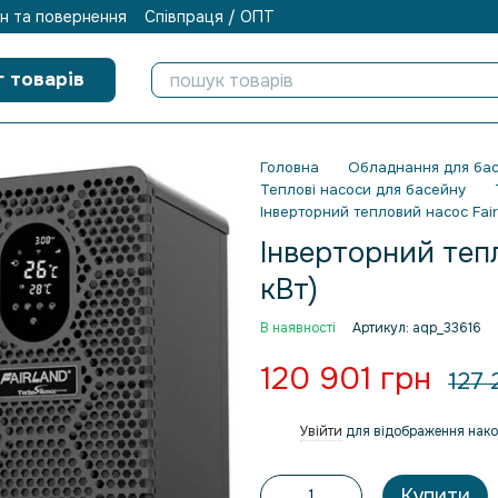
н та повернення
Співпраця / ОПТ
г товарів
Головна
Обладнання для бас
Теплові насоси для басейну
Інверторний тепловий насос Fairla
Інверторний тепло
кВт)
В наявності
Артикул: aqp_33616
120 901 грн
127 
Увійти
для відображення нако
%
Купити