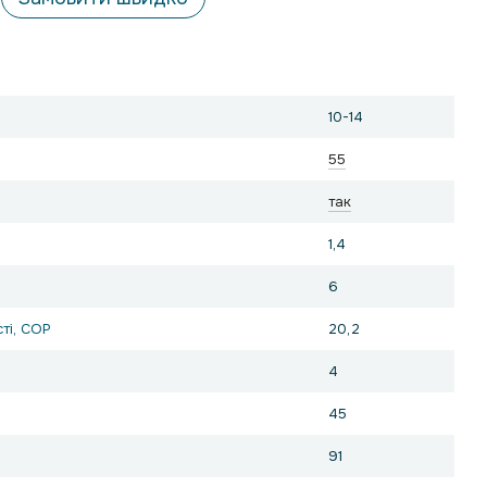
10-14
55
так
1,4
6
ті, COP
20,2
4
45
91