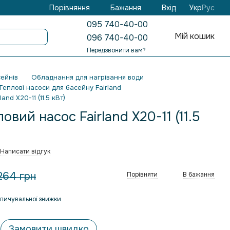
Бажання
Вхід
Порівняння
Укр
Рус
095 740-40-00
Мій кошик
096 740-40-00
Передзвонити вам?
ейнів
Обладнання для нагрівання води
Теплові насоси для басейну Fairland
nd X20-11 (11.5 кВт)
вий насос Fairland X20-11 (11.5
Написати відгук
264 грн
Порівняти
В бажання
пичувальної знижки
Замовити швидко