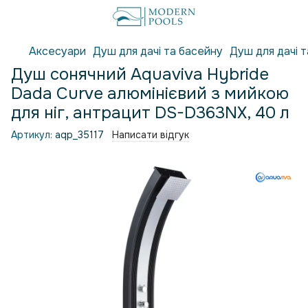
Аксесуари
Душ для дачі та басейну
Душ для дачі 
Душ сонячний Aquaviva Hybride
Dada Curve алюмінієвий з мийкою
для ніг, антрацит DS-D363NX, 40 л
Артикул:
aqp_35117
Написати відгук