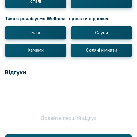
сталі
Також реалізуємо Wellness-проєкти під ключ:
Бані
Сауни
Хамами
Соляні кімнати
Відгуки
Додайте перший відгук