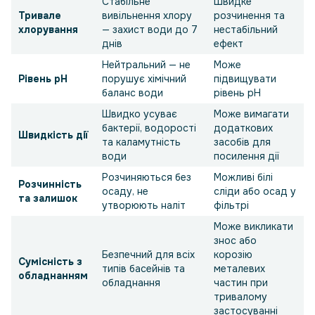
Стабільне
Швидке
Тривале
вивільнення хлору
розчинення та
хлорування
— захист води до 7
нестабільний
днів
ефект
Нейтральний — не
Може
Рівень pH
порушує хімічний
підвищувати
баланс води
рівень pH
Швидко усуває
Може вимагати
бактерії, водорості
додаткових
Швидкість дії
та каламутність
засобів для
води
посилення дії
Розчиняються без
Можливі білі
Розчинність
осаду, не
сліди або осад у
та залишок
утворюють наліт
фільтрі
Може викликати
знос або
Безпечний для всіх
корозію
Сумісність з
типів басейнів та
металевих
обладнанням
обладнання
частин при
тривалому
застосуванні