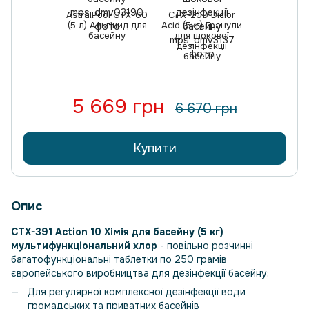
AstralPool СТХ-60
CTX-200 Diclor
(5 л) Альгіцид для
Acid (5кг) Гранули
басейну
для шокової
дезінфекції
басейну
5 669 грн
6 670 грн
Купити
Опис
CTX-391 Action 10 Хімія для басейну (5 кг)
мультифункціональний хлор
- повільно розчинні
багатофункціональні таблетки по 250 грамів
європейського виробництва для дезінфекції басейну:
Для регулярної комплексної дезінфекції води
громадських та приватних басейнів