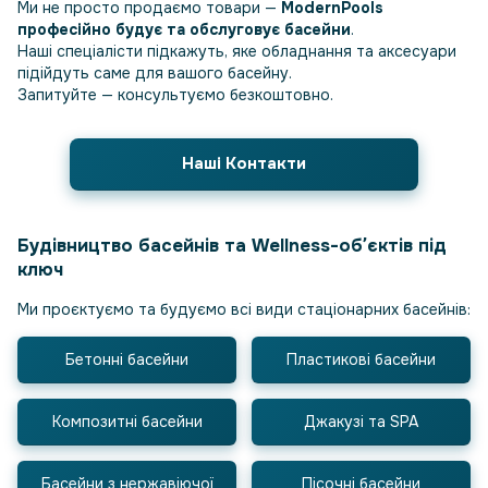
Ми не просто продаємо товари —
ModernPools
професійно будує та обслуговує басейни
.
Наші спеціалісти підкажуть, яке обладнання та аксесуари
підійдуть саме для вашого басейну.
Запитуйте — консультуємо безкоштовно.
Наші Контакти
Будівництво басейнів та Wellness-обʼєктів під
ключ
Ми проєктуємо та будуємо всі види стаціонарних басейнів:
Бетонні басейни
Пластикові басейни
Композитні басейни
Джакузі та SPA
Басейни з нержавіючої
Пісочні басейни