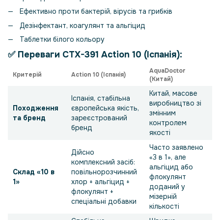
Ефективно проти бактерій, вірусів та грибків
Дезінфектант, коагулянт та альгіцид
Таблетки білого кольору
✅ Переваги
CTX-391 Action 10 (Іспанія)
:
AquaDoctor
Критерій
Action 10 (Іспанія)
(Китай)
Китай, масове
Іспанія, стабільна
виробництво зі
Походження
європейська якість,
змінним
та бренд
зареєстрований
контролем
бренд
якості
Часто заявлено
Дійсно
«3 в 1», але
комплексний засіб:
альгіцид або
Склад «10 в
повільнорозчинний
флокулянт
1»
хлор + альгіцид +
доданий у
флокулянт +
мізерній
спеціальні добавки
кількості