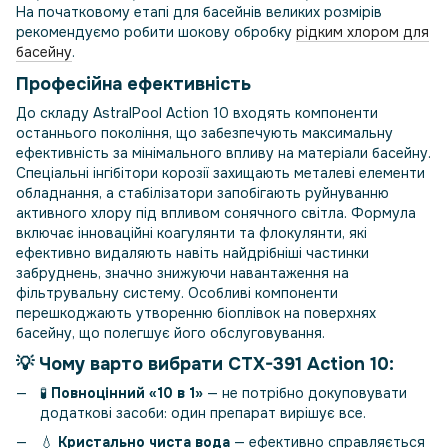
На початковому етапі для басейнів великих розмірів
рекомендуємо робити шокову обробку
рідким хлором для
басейну
.
Професійна ефективність
До складу AstralPool Action 10 входять компоненти
останнього покоління, що забезпечують максимальну
ефективність за мінімального впливу на матеріали басейну.
Спеціальні інгібітори корозії захищають металеві елементи
обладнання, а стабілізатори запобігають руйнуванню
активного хлору під впливом сонячного світла. Формула
включає інноваційні коагулянти та флокулянти, які
ефективно видаляють навіть найдрібніші частинки
забруднень, значно знижуючи навантаження на
фільтрувальну систему. Особливі компоненти
перешкоджають утворенню біоплівок на поверхнях
басейну, що полегшує його обслуговування.
💡 Чому варто вибрати
CTX-391 Action 10
:
🧪
Повноцінний «10 в 1»
— не потрібно докуповувати
додаткові засоби: один препарат вирішує все.
💧
Кристально чиста вода
— ефективно справляється