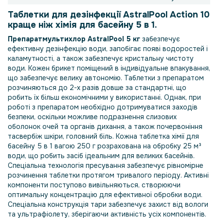
Таблетки для дезінфекції AstralPool Action 10
краще ніж хімія для басейну 5 в 1.
Препарат
мультихлор AstralPool 5 кг
забезпечує
ефективну дезінфекцію води, запобігає появі водоростей і
каламутності, а також забезпечує кристальну чистоту
води. Кожен брикет поміщений в індивідуальне впакування,
що забезпечує велику автономію. Таблетки з препаратом
розчиняються до 2-х разів довше за стандартні, що
робить їх більш економічними у використанні. Однак, при
роботі з препаратом необхідно дотримуватися заходів
безпеки, оскільки можливе подразнення слизових
оболонок очей та органів дихання, а також почервоніння
тасвербіж шкіри, головний біль. Кожна таблетка хімії для
басейну 5 в 1 вагою 250 г розрахована на обробку 25 м³
води, що робить засіб ідеальним для великих басейнів.
Спеціальна технологія пресування забезпечує рівномірне
розчинення таблетки протягом тривалого періоду. Активні
компоненти поступово вивільняються, створюючи
оптимальну концентрацію для ефективної обробки води.
Спеціальна конструкція тари забезпечує захист від вологи
та ультрафіолету, зберігаючи активність усіх компонентів.