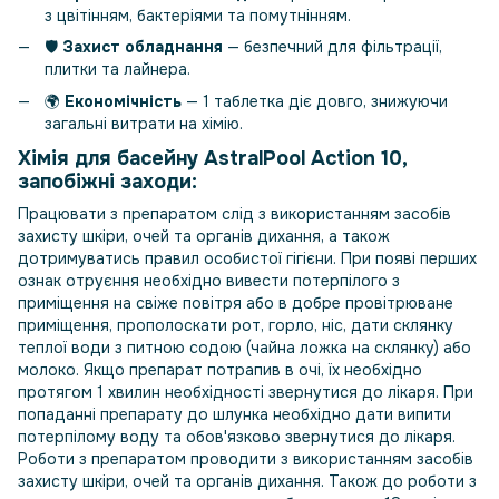
з цвітінням, бактеріями та помутнінням.
🛡️
Захист обладнання
— безпечний для фільтрації,
плитки та лайнера.
🌍
Економічність
— 1 таблетка діє довго, знижуючи
загальні витрати на хімію.
Хімія для басейну AstralPool Action 10,
запобіжні заходи:
Працювати з препаратом слід з використанням засобів
захисту шкіри, очей та органів дихання, а також
дотримуватись правил особистої гігієни. При появі перших
ознак отруєння необхідно вивести потерпілого з
приміщення на свіже повітря або в добре провітрюване
приміщення, прополоскати рот, горло, ніс, дати склянку
теплої води з питною содою (чайна ложка на склянку) або
молоко. Якщо препарат потрапив в очі, їх необхідно
протягом 1 хвилин необхідності звернутися до лікаря. При
попаданні препарату до шлунка необхідно дати випити
потерпілому воду та обов'язково звернутися до лікаря.
Роботи з препаратом проводити з використанням засобів
захисту шкіри, очей та органів дихання. Також до роботи з