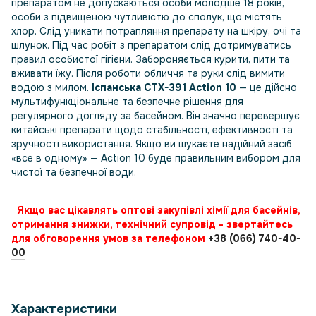
препаратом не допускаються особи молодше 18 років,
особи з підвищеною чутливістю до сполук, що містять
хлор. Слід уникати потрапляння препарату на шкіру, очі та
шлунок. Під час робіт з препаратом слід дотримуватись
правил особистої гігієни. Забороняється курити, пити та
вживати їжу. Після роботи обличчя та руки слід вимити
водою з милом.
Іспанська CTX-391 Action 10
— це дійсно
мультифункціональне та безпечне рішення для
регулярного догляду за басейном. Він значно перевершує
китайські препарати щодо стабільності, ефективності та
зручності використання. Якщо ви шукаєте надійний засіб
«все в одному» — Action 10 буде правильним вибором для
чистої та безпечної води.
Якщо вас цікавлять оптові закупівлі хімії для басейнів,
отримання знижки, технічний супровід - звертайтесь
для обговорення умов за телефоном
+38 (066) 740-40-
00
Характеристики